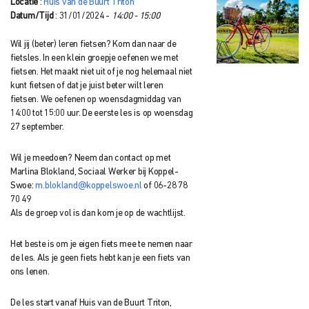
Locatie
:
Huis van de Buurt Triton
Datum/Tijd
: 31/01/2024 -
14:00 - 15:00
Wil jij (beter) leren fietsen? Kom dan naar de
fietsles. In een klein groepje oefenen we met
fietsen. Het maakt niet uit of je nog helemaal niet
kunt fietsen of dat je juist beter wilt leren
fietsen. We oefenen op woensdagmiddag van
14:00 tot 15:00 uur. De eerste les is op woensdag
27 september.
Wil je meedoen? Neem dan contact op met
Marlina Blokland, Sociaal Werker bij Koppel-
Swoe:
m.blokland@koppelswoe.nl
of 06-28 78
70 49
Als de groep vol is dan kom je op de wachtlijst.
Het beste is om je eigen fiets mee te nemen naar
de les. Als je geen fiets hebt kan je een fiets van
ons lenen.
De les start vanaf Huis van de Buurt Triton,