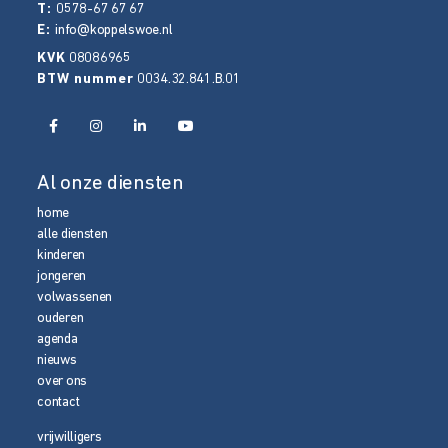
T:
0578-67 67 67
E:
info@koppelswoe.nl
KVK
08086965
BTW nummer
0034.32.841.B.01
Al onze diensten
home
alle diensten
kinderen
jongeren
volwassenen
ouderen
agenda
nieuws
over ons
contact
vrijwilligers