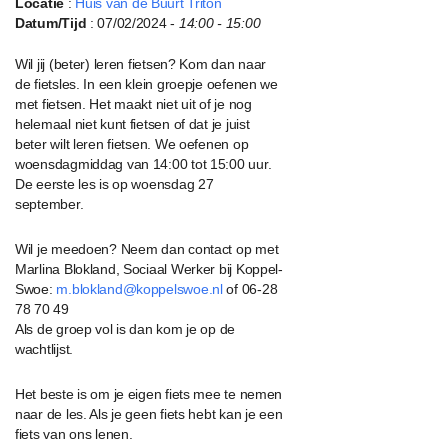
Locatie
:
Huis van de Buurt Triton
Datum/Tijd
: 07/02/2024 -
14:00 - 15:00
Wil jij (beter) leren fietsen? Kom dan naar
de fietsles. In een klein groepje oefenen we
met fietsen. Het maakt niet uit of je nog
helemaal niet kunt fietsen of dat je juist
beter wilt leren fietsen. We oefenen op
woensdagmiddag van 14:00 tot 15:00 uur.
De eerste les is op woensdag 27
september.
Wil je meedoen? Neem dan contact op met
Marlina Blokland, Sociaal Werker bij Koppel-
Swoe:
m.blokland@koppelswoe.nl
of 06-28
78 70 49
Als de groep vol is dan kom je op de
wachtlijst.
Het beste is om je eigen fiets mee te nemen
naar de les. Als je geen fiets hebt kan je een
fiets van ons lenen.