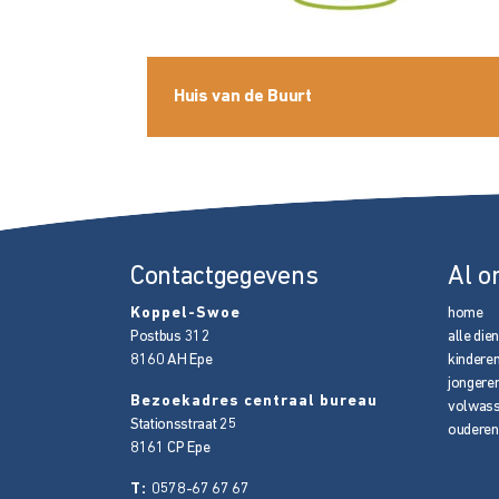
Huis van de Buurt
Contactgegevens
Al o
Koppel-Swoe
home
Postbus 312
alle die
8160 AH
Epe
kindere
jongere
Bezoekadres centraal bureau
volwas
Stationsstraat 25
ouderen
8161 CP
Epe
T:
0578-67 67 67