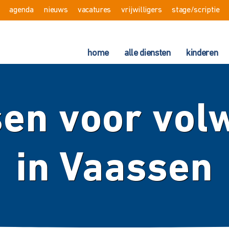
agenda
nieuws
vacatures
vrijwilligers
stage/scriptie
home
alle diensten
kinderen
sen voor vo
in Vaassen