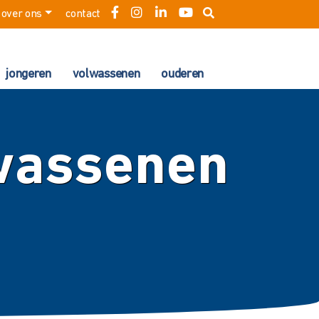
over ons
contact
jongeren
volwassenen
ouderen
lwassenen