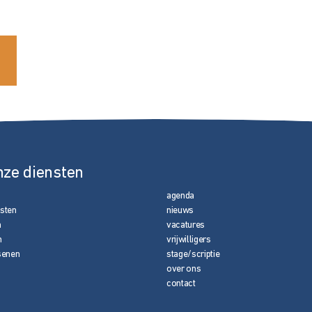
nze diensten
agenda
nsten
nieuws
n
vacatures
n
vrijwilligers
senen
stage/scriptie
over ons
contact