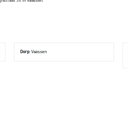
jnstraat 36 in Vaassen.
Dorp
: Vaassen