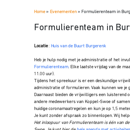
Home
»
Evenementen
»
Formulierenteam in Bur
Formulierenteam in Bu
Locatie
:
Huis van de Buurt Burgerenk
Heb je hulp nodig met je administratie of het inv
Formulierenteam
. Elke laatste vrijdag van de ma
11.00 uur).
Tijdens het spreekuur is er een deskundige vrijwil
administratie of formulieren. Vaak kunnen we je 
Daarnaast bieden de vrijwilligers een luisterend 
andere medewerkers van Koppel-Swoe of samenwe
huidige coronamaatregelen en kun je op 1,5 meter
Je kunt zonder afspraak zo binnenlopen. Wij help
Het inloopuur van Formulierenteam is één van de a
Swoe. Je kunt hier de
hele agenda met activiteite