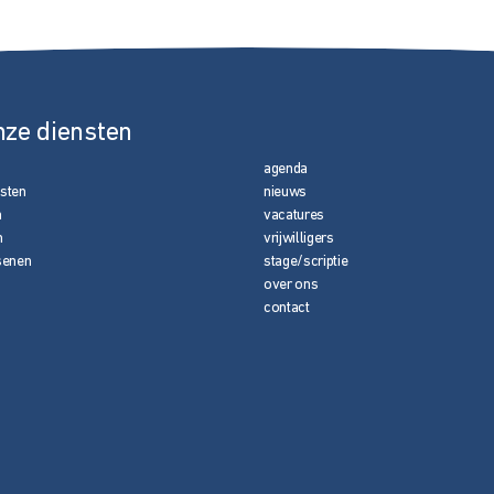
nze diensten
agenda
nsten
nieuws
n
vacatures
n
vrijwilligers
senen
stage/scriptie
over ons
contact