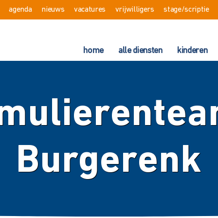
agenda
nieuws
vacatures
vrijwilligers
stage/scriptie
home
alle diensten
kinderen
mulierentea
Burgerenk