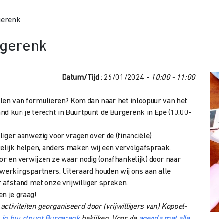
gerenk
rgerenk
Datum/Tijd
: 26/01/2024 -
10:00 - 11:00
ullen van formulieren? Kom dan naar het inloopuur van het
and kun je terecht in Buurtpunt de Burgerenk in Epe (10.00-
liger aanwezig voor vragen over de (financiële)
gelijk helpen, anders maken wij een vervolgafspraak.
oor en verwijzen ze waar nodig (onafhankelijk) door naar
rkingspartners. Uiteraard houden wij ons aan alle
 afstand met onze vrijwilliger spreken.
en je graag!
ctiviteiten georganiseerd door (vrijwilligers van) Koppel-
n in buurtpunt Burgerenk
bekijken. Voor de
agenda met alle