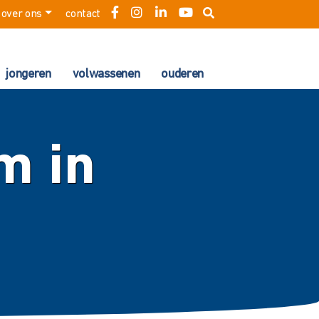
over ons
contact
jongeren
volwassenen
ouderen
m in