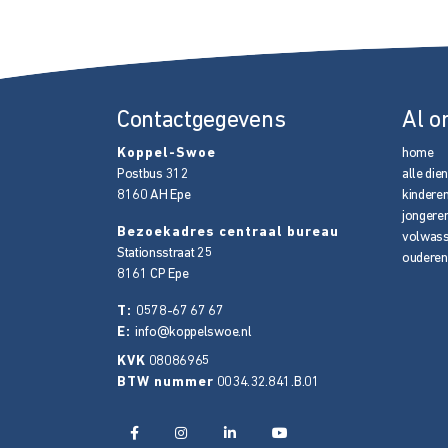
Contactgegevens
Al o
Koppel-Swoe
home
Postbus 312
alle die
8160 AH
Epe
kindere
jongere
Bezoekadres centraal bureau
volwas
Stationsstraat 25
ouderen
8161 CP
Epe
T:
0578-67 67 67
E:
info@koppelswoe.nl
KVK
08086965
BTW nummer
0034.32.841.B.01