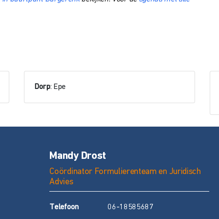
Dorp
: Epe
Mandy Drost
Coördinator Formulierenteam en Juridisch
Advies
T
elefoon
06-18585687