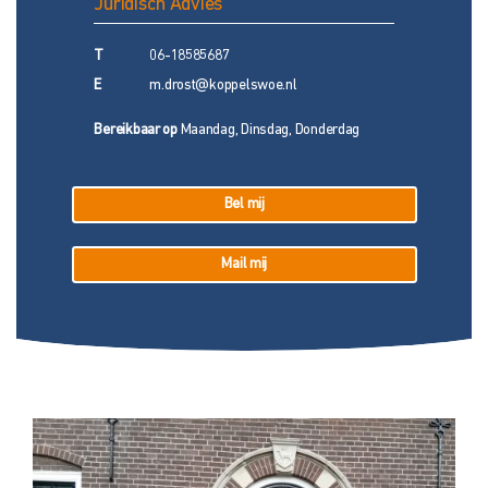
Juridisch Advies
T
06-18585687
E
m.drost@koppelswoe.nl
Bereikbaar op
Maandag, Dinsdag, Donderdag
Bel mij
Mail mij