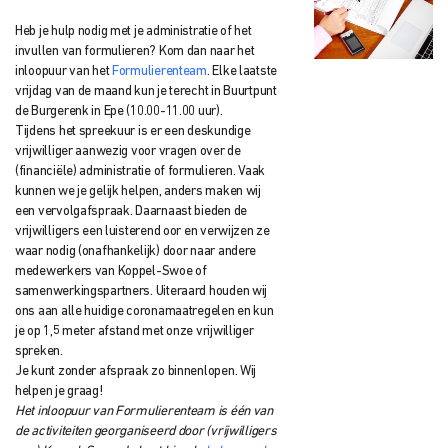
Heb je hulp nodig met je administratie of het
invullen van formulieren? Kom dan naar het
inloopuur van het
Formulierenteam
. Elke laatste
vrijdag van de maand kun je terecht in Buurtpunt
de Burgerenk in Epe (10.00-11.00 uur).
Tijdens het spreekuur is er een deskundige
vrijwilliger aanwezig voor vragen over de
(financiële) administratie of formulieren. Vaak
kunnen we je gelijk helpen, anders maken wij
een vervolgafspraak. Daarnaast bieden de
vrijwilligers een luisterend oor en verwijzen ze
waar nodig (onafhankelijk) door naar andere
medewerkers van Koppel-Swoe of
samenwerkingspartners. Uiteraard houden wij
ons aan alle huidige coronamaatregelen en kun
je op 1,5 meter afstand met onze vrijwilliger
spreken.
Je kunt zonder afspraak zo binnenlopen. Wij
helpen je graag!
Het inloopuur van Formulierenteam is één van
de activiteiten georganiseerd door (vrijwilligers