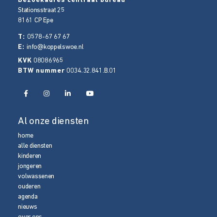
Bezoekadres centraal bureau
Stationsstraat 25
8161 CP
Epe
T:
0578-67 67 67
E:
info@koppelswoe.nl
KVK
08086965
BTW nummer
0034.32.841.B.01
Al onze diensten
home
alle diensten
kinderen
jongeren
volwassenen
ouderen
agenda
nieuws