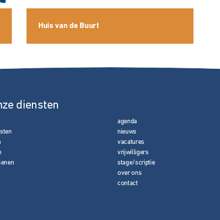
Huis van de Buurt
nze diensten
agenda
nsten
nieuws
n
vacatures
n
vrijwilligers
senen
stage/scriptie
over ons
contact