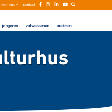
over ons
contact
jongeren
volwassenen
ouderen
ulturhus