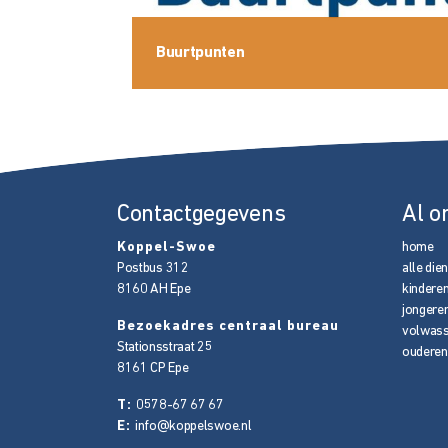
Buurtpunten
Contactgegevens
Al o
Koppel-Swoe
home
Postbus 312
alle die
8160 AH
Epe
kindere
jongere
Bezoekadres centraal bureau
volwas
Stationsstraat 25
ouderen
8161 CP
Epe
T:
0578-67 67 67
E:
info@koppelswoe.nl