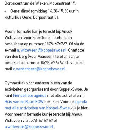
Dorpscentrum de Wieken, Molenstraat 15.
Oene: dinsdagmiddag 14.30-15.30 uur in
Kulturhus Oene, Dorpsstraat 31.
Voor informatie kan je terecht bij: Anouk
Witteveen (voor Epe/Oene), telefonisch
bereikbaar op nummer 0578-676767. Of via de
e-mail
a. witteveen@koppelswoe.nl
. Charlotte
van den Berg (voor Vaassen), telefonisch te
bereiken op nummer 0578-676767. Of via de e-
mail
c.vandenberg@koppelswoe.nl
Gymnastiek voor ouderen is één van de
activiteiten georganiseerd door Koppel-Swoe. Je
kunt
hier de hele agenda
met alle activiteiten in
Huis van de Buurt EGW
bekijken. Voor de
agenda
met alle activiteiten van Koppel-Swoe
kijk je hier.
Voor meer informatie kun je terecht bij: Anouk
Witteveen via 0578-67 67 67 of
a.witteveen@koppelswoe.nl
.