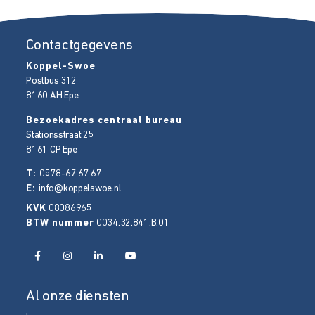
Contactgegevens
Koppel-Swoe
Postbus 312
8160 AH
Epe
Bezoekadres centraal bureau
Stationsstraat 25
8161 CP
Epe
T:
0578-67 67 67
E:
info@koppelswoe.nl
KVK
08086965
BTW nummer
0034.32.841.B.01
Al onze diensten