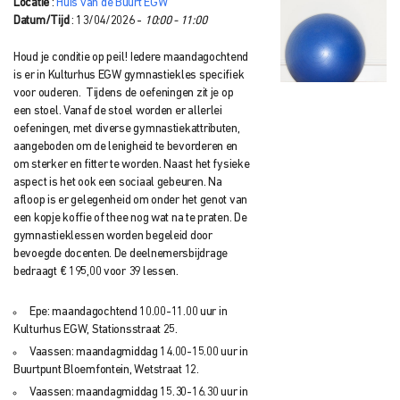
Locatie
:
Huis van de Buurt EGW
Datum/Tijd
: 13/04/2026 -
10:00 - 11:00
Houd je conditie op peil! Iedere maandagochtend
is er in Kulturhus EGW gymnastiekles specifiek
voor ouderen. Tijdens de oefeningen zit je op
een stoel. Vanaf de stoel worden er allerlei
oefeningen, met diverse gymnastiekattributen,
aangeboden om de lenigheid te bevorderen en
om sterker en fitter te worden. Naast het fysieke
aspect is het ook een sociaal gebeuren. Na
afloop is er gelegenheid om onder het genot van
een kopje koffie of thee nog wat na te praten. De
gymnastieklessen worden begeleid door
bevoegde docenten. De deelnemersbijdrage
bedraagt € 195,00 voor 39 lessen.
Epe: maandagochtend 10.00-11.00 uur in
Kulturhus EGW, Stationsstraat 25.
Vaassen: maandagmiddag 14.00-15.00 uur in
Buurtpunt Bloemfontein, Wetstraat 12.
Vaassen: maandagmiddag 15.30-16.30 uur in