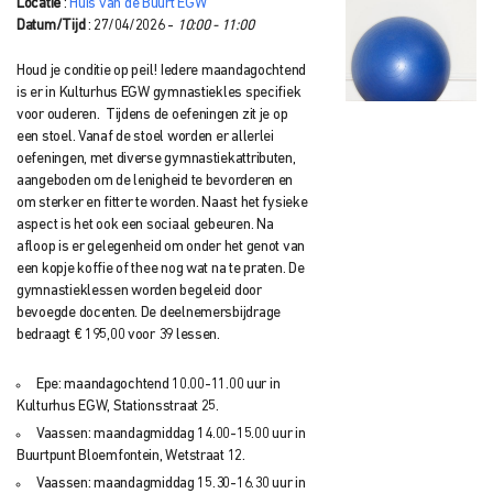
Locatie
:
Huis van de Buurt EGW
Datum/Tijd
: 27/04/2026 -
10:00 - 11:00
Houd je conditie op peil! Iedere maandagochtend
is er in Kulturhus EGW gymnastiekles specifiek
voor ouderen. Tijdens de oefeningen zit je op
een stoel. Vanaf de stoel worden er allerlei
oefeningen, met diverse gymnastiekattributen,
aangeboden om de lenigheid te bevorderen en
om sterker en fitter te worden. Naast het fysieke
aspect is het ook een sociaal gebeuren. Na
afloop is er gelegenheid om onder het genot van
een kopje koffie of thee nog wat na te praten. De
gymnastieklessen worden begeleid door
bevoegde docenten. De deelnemersbijdrage
bedraagt € 195,00 voor 39 lessen.
Epe: maandagochtend 10.00-11.00 uur in
Kulturhus EGW, Stationsstraat 25.
Vaassen: maandagmiddag 14.00-15.00 uur in
Buurtpunt Bloemfontein, Wetstraat 12.
Vaassen: maandagmiddag 15.30-16.30 uur in