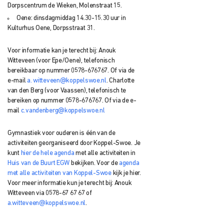
Dorpscentrum de Wieken, Molenstraat 15.
Oene: dinsdagmiddag 14.30-15.30 uur in
Kulturhus Oene, Dorpsstraat 31.
Voor informatie kan je terecht bij: Anouk
Witteveen (voor Epe/Oene), telefonisch
bereikbaar op nummer 0578-676767. Of via de
e-mail
a. witteveen@koppelswoe.nl
. Charlotte
van den Berg (voor Vaassen), telefonisch te
bereiken op nummer 0578-676767. Of via de e-
mail
c.vandenberg@koppelswoe.nl
Gymnastiek voor ouderen is één van de
activiteiten georganiseerd door Koppel-Swoe. Je
kunt
hier de hele agenda
met alle activiteiten in
Huis van de Buurt EGW
bekijken. Voor de
agenda
met alle activiteiten van Koppel-Swoe
kijk je hier.
Voor meer informatie kun je terecht bij: Anouk
Witteveen via 0578-67 67 67 of
a.witteveen@koppelswoe.nl
.