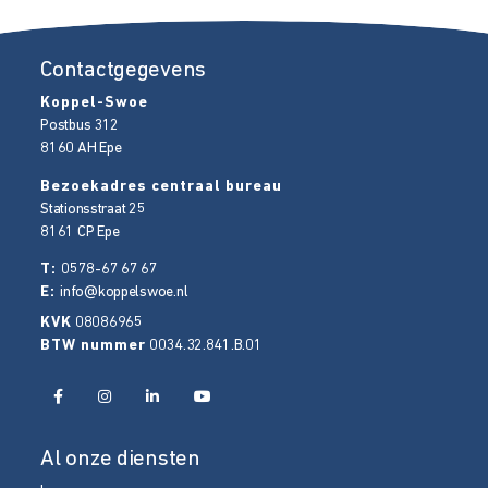
Contactgegevens
Koppel-Swoe
Postbus 312
8160 AH
Epe
Bezoekadres centraal bureau
Stationsstraat 25
8161 CP
Epe
T:
0578-67 67 67
E:
info@koppelswoe.nl
KVK
08086965
BTW nummer
0034.32.841.B.01
Al onze diensten