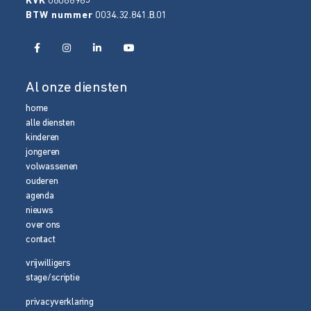
KVK
08086965
BTW nummer
0034.32.841.B.01
Al onze diensten
home
alle diensten
kinderen
jongeren
volwassenen
ouderen
agenda
nieuws
over ons
contact
vrijwilligers
stage/scriptie
privacyverklaring