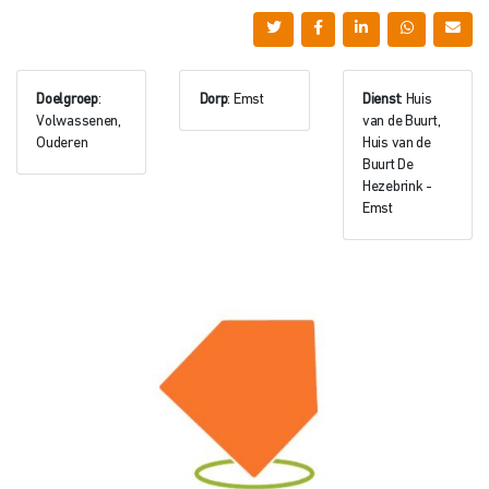
Doelgroep
:
Dorp
: Emst
Dienst
: Huis
Volwassenen,
van de Buurt,
Ouderen
Huis van de
Buurt De
Hezebrink -
Emst