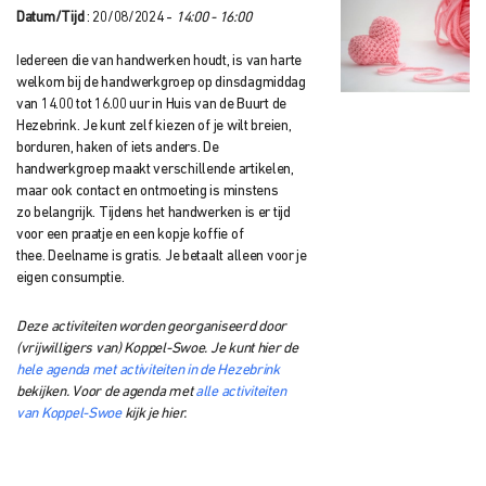
Datum/Tijd
: 20/08/2024 -
14:00 - 16:00
Iedereen die van handwerken houdt, is van harte
welkom bij de handwerkgroep op dinsdagmiddag
van 14.00 tot 16.00 uur in Huis van de Buurt
de
Hezebrink.
Je kunt zelf kiezen of je wilt breien,
borduren, haken of iets anders. De
handwerkgroep
maakt verschillende artikelen,
maar ook contact en ontmoeting is minstens
zo
belangrijk. Tijdens het handwerken is er tijd
voor een praatje en een kopje koffie of
thee.
Deelname is gratis. Je betaalt alleen voor je
eigen consumptie.
Deze activiteiten worden georganiseerd door
(vrijwilligers van) Koppel-Swoe. Je kunt hier de
hele agenda met activiteiten in de Hezebrink
bekijken. Voor de agenda met
alle activiteiten
van Koppel-Swoe
kijk je hier.