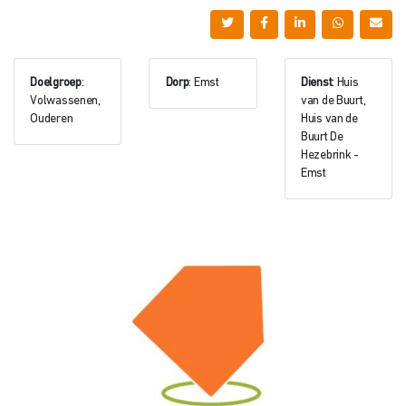
Doelgroep
:
Dorp
: Emst
Dienst
: Huis
Volwassenen,
van de Buurt,
Ouderen
Huis van de
Buurt De
Hezebrink -
Emst