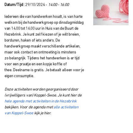
Datum/Tijd
: 29/10/2024 -
14:00 - 16:00
Iedereen die van handwerken houdt, is van harte
welkom bij de handwerkgroep op dinsdagmiddag
van 14.00 tot 16.00 uur in Huis van de Buurt
de
Hezebrink.
Je kunt zelf kiezen of je wilt breien,
borduren, haken of iets anders. De
handwerkgroep
maakt verschillende artikelen,
maar ook contact en ontmoeting is minstens
zo
belangrijk. Tijdens het handwerken is er tijd
voor een praatje en een kopje koffie of
thee.
Deelname is gratis. Je betaalt alleen voor je
eigen consumptie.
Deze activiteiten worden georganiseerd door
(vrijwilligers van) Koppel-Swoe. Je kunt hier de
hele agenda met activiteiten in de Hezebrink
bekijken. Voor de agenda met
alle activiteiten
van Koppel-Swoe
kijk je hier.