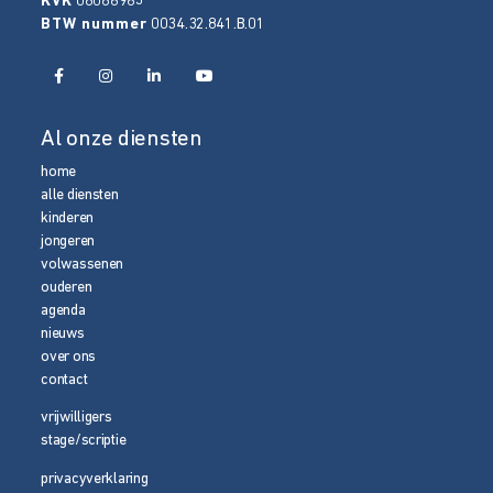
KVK
08086965
BTW nummer
0034.32.841.B.01
Al onze diensten
home
alle diensten
kinderen
jongeren
volwassenen
ouderen
agenda
nieuws
over ons
contact
vrijwilligers
stage/scriptie
privacyverklaring