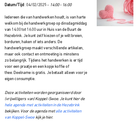
Datum/Tijd
: 04/02/2025 -
14:00 - 16:00
Iedereen die van handwerken houdt, is van harte
welkom bij de handwerkgroep op dinsdagmiddag
van 14.00 tot 16.00 uur in Huis van de Buurt
de
Hezebrink.
Je kunt zelf kiezen of je wilt breien,
borduren, haken of iets anders. De
handwerkgroep
maakt verschillende artikelen,
maar ook contact en ontmoeting is minstens
zo
belangrijk. Tijdens het handwerken is er tijd
voor een praatje en een kopje koffie of
thee.
Deelname is gratis. Je betaalt alleen voor je
eigen consumptie.
Deze activiteiten worden georganiseerd door
(vrijwilligers van) Koppel-Swoe. Je kunt hier de
hele agenda met activiteiten in de Hezebrink
bekijken. Voor de agenda met
alle activiteiten
van Koppel-Swoe
kijk je hier.