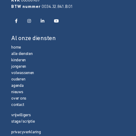
KVK
08086965
BTW nummer
0034.32.841.B.01
Al onze diensten
home
alle diensten
kinderen
jongeren
volwassenen
ouderen
agenda
nieuws
over ons
contact
vrijwilligers
stage/scriptie
privacyverklaring