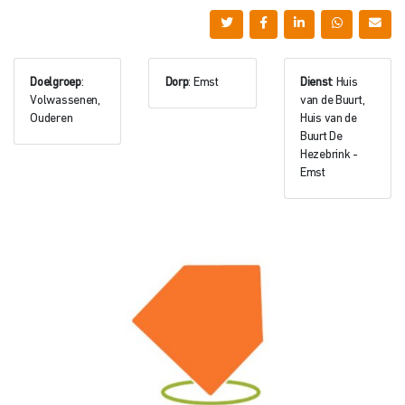
Doelgroep
:
Dorp
: Emst
Dienst
: Huis
Volwassenen,
van de Buurt,
Ouderen
Huis van de
Buurt De
Hezebrink -
Emst