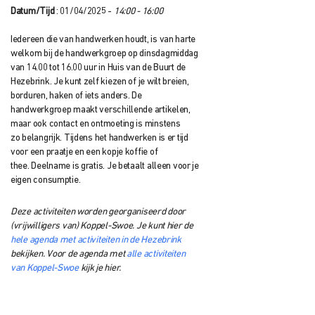
Datum/Tijd
: 01/04/2025 -
14:00 - 16:00
Iedereen die van handwerken houdt, is van harte
welkom bij de handwerkgroep op dinsdagmiddag
van 14.00 tot 16.00 uur in Huis van de Buurt
de
Hezebrink.
Je kunt zelf kiezen of je wilt breien,
borduren, haken of iets anders. De
handwerkgroep
maakt verschillende artikelen,
maar ook contact en ontmoeting is minstens
zo
belangrijk. Tijdens het handwerken is er tijd
voor een praatje en een kopje koffie of
thee.
Deelname is gratis. Je betaalt alleen voor je
eigen consumptie.
Deze activiteiten worden georganiseerd door
(vrijwilligers van) Koppel-Swoe. Je kunt hier de
hele agenda met activiteiten in de Hezebrink
bekijken. Voor de agenda met
alle activiteiten
van Koppel-Swoe
kijk je hier.