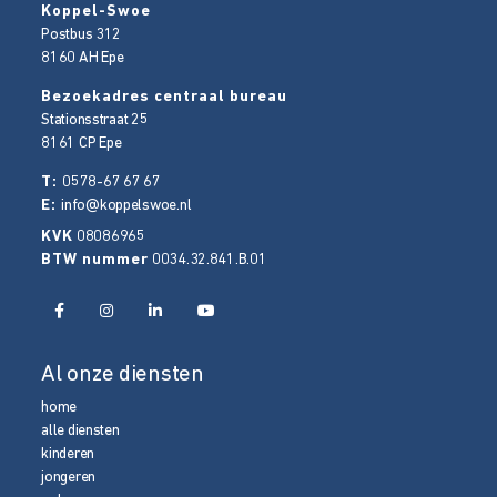
Koppel-Swoe
Postbus 312
8160 AH
Epe
Bezoekadres centraal bureau
Stationsstraat 25
8161 CP
Epe
T:
0578-67 67 67
E:
info@koppelswoe.nl
KVK
08086965
BTW nummer
0034.32.841.B.01
Al onze diensten
home
alle diensten
kinderen
jongeren