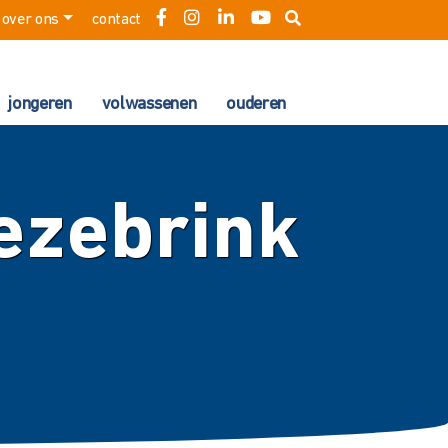
over ons
contact
jongeren
volwassenen
ouderen
ezebrink