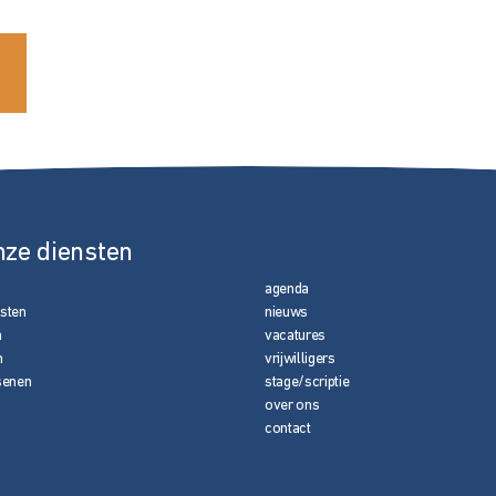
nze diensten
agenda
nsten
nieuws
n
vacatures
n
vrijwilligers
senen
stage/scriptie
over ons
contact