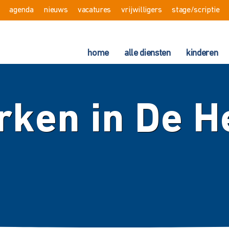
agenda
nieuws
vacatures
vrijwilligers
stage/scriptie
home
alle diensten
kinderen
ken in De H