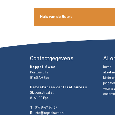
Huis van de Buurt
Contactgegevens
Al o
Koppel-Swoe
home
Postbus 312
alle die
8160 AH
Epe
kindere
jongere
Bezoekadres centraal bureau
volwas
Stationsstraat 25
ouderen
8161 CP
Epe
T:
0578-67 67 67
E:
info@koppelswoe.nl