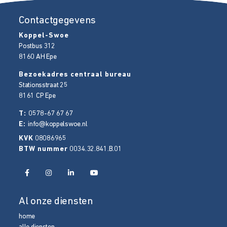
Contactgegevens
Koppel-Swoe
Postbus 312
8160 AH
Epe
Bezoekadres centraal bureau
Stationsstraat 25
8161 CP
Epe
T:
0578-67 67 67
E:
info@koppelswoe.nl
KVK
08086965
BTW nummer
0034.32.841.B.01
Al onze diensten
home