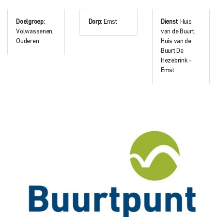
Doelgroep
:
Dorp
: Emst
Dienst
: Huis
Volwassenen,
van de Buurt,
Ouderen
Huis van de
Buurt De
Hezebrink -
Emst