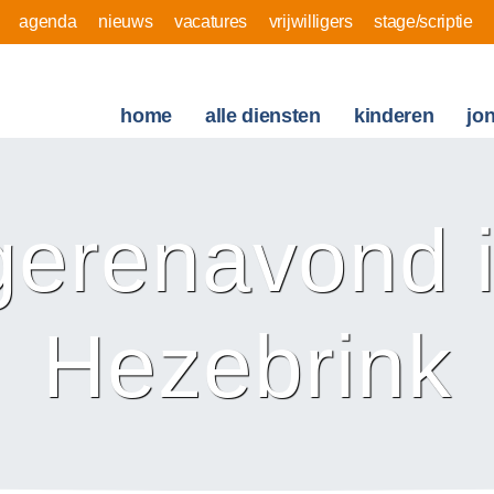
agenda
nieuws
vacatures
vrijwilligers
stage/scriptie
home
alle diensten
kinderen
jo
gerenavond i
Hezebrink