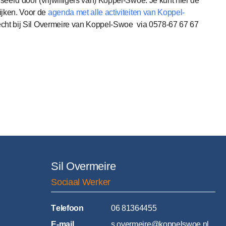
seerd door (vrijwilligers van) Koppel-Swoe. Je kunt hier de
jken. Voor de
agenda met alle activiteiten van Koppel-
terecht bij Sil Overmeire van Koppel-Swoe via 0578-67 67 67
Sil Overmeire
Sociaal Werker
T
elefoon
06 81364455
E
-mail
s.overmeire@koppelswoe.nl