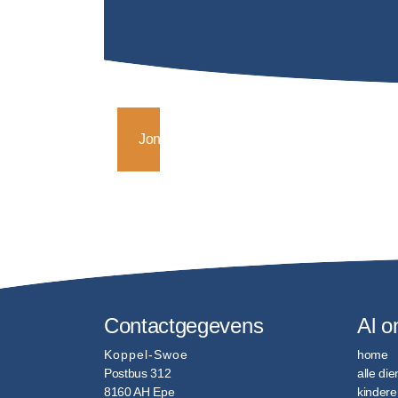
Jongerenwerk
Contactgegevens
Al o
Koppel-Swoe
home
Postbus 312
alle di
8160 AH
Epe
kindere