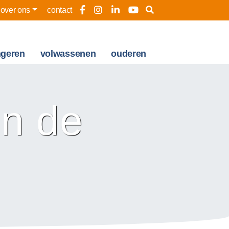
over ons
contact
ngeren
volwassenen
ouderen
n de