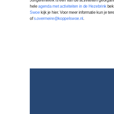
Jongerenwerk is één van de activiteiten georgani
hele
agenda met activiteiten in de Hezebrink
beki
Swoe
kijk je hier. Voor meer informatie kun je 
of
s.overmeire@koppelswoe.nl
.