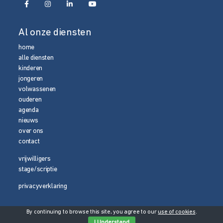
Al onze diensten
home
alle diensten
kinderen
jongeren
volwassenen
ouderen
agenda
nieuws
over ons
contact
vrijwilligers
stage/scriptie
privacyverklaring
By continuing to browse this site, you agree to our
use of cookies
.
© 2026 Media Magneet
I Understand