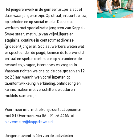
Het jongerenwerk in de gemeente Epe is actief
daar waar jongeren zijn. Op straat, in buurtcentra,
op scholen en op social media. De sociaal
werkers met specialisatie jongeren van Koppel-
Swoe staan, met hulp van vrijwilligers en
stagiairs, continue in contact met diverse
(groepen) jongeren. Sociaal werkers weten wat
er speelt onder de jeugd, kennen de leefwereld
en taal en spelen continue in op veranderende
behoeftes, vragen, interesses en zorgen. In
Vaassen richten we ons op de doelgroep van 12
tot 23 jaar waarin we vooral inzetten op
talentontwikkeling, verbinding, ontmoeting en
kennis maken met verschillende culturen
middels samenzijn!
Voor meer informatie kun je contact opnemen
met Sil Overmeire via 06 – 81 36 44 55 of
s.overmeire@koppelswoe.nl
Jongerenavond is één van de activiteiten