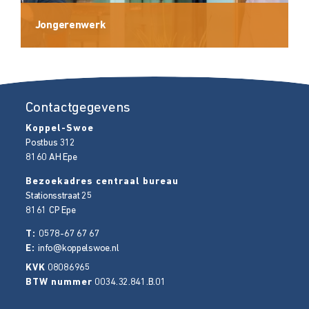
Jongerenwerk
Contactgegevens
Koppel-Swoe
Postbus 312
8160 AH
Epe
Bezoekadres centraal bureau
Stationsstraat 25
8161 CP
Epe
T:
0578-67 67 67
E:
info@koppelswoe.nl
KVK
08086965
BTW nummer
0034.32.841.B.01