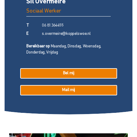
Sil Overmeire
Sociaal Werker
T
06 81364455
E
s.overmeire@koppelswoe.nl
Bereikbaar op
Maandag, Dinsdag, Woensdag,
Donderdag, Vrijdag
Bel mij
Mail mij