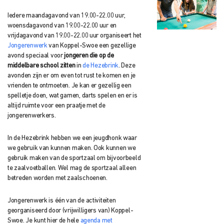
Iedere maandagavond van 19.00-22.00 uur,
woensdagavond van 19.00-22.00 uur en
vrijdagavond van 19.00-22.00 uur organiseert het
Jongerenwerk
van Koppel-Swoe een gezellige
avond speciaal voor
jongeren die op de
middelbare school zitten
in
de Hezebrink
. Deze
avonden zijn er om even tot rust te komen en je
vrienden te ontmoeten. Je kan er gezellig een
spelletje doen, wat gamen, darts spelen en er is
altijd ruimte voor een praatje met de
jongerenwerkers.
In de Hezebrink hebben we een jeugdhonk waar
we gebruik van kunnen maken. Ook kunnen we
gebruik maken van de sportzaal om bijvoorbeeld
te zaalvoetballen. Wel mag de sportzaal alleen
betreden worden met zaalschoenen.
Jongerenwerk is één van de activiteiten
georganiseerd door (vrijwilligers van) Koppel-
Swoe. Je kunt hier de hele
agenda met