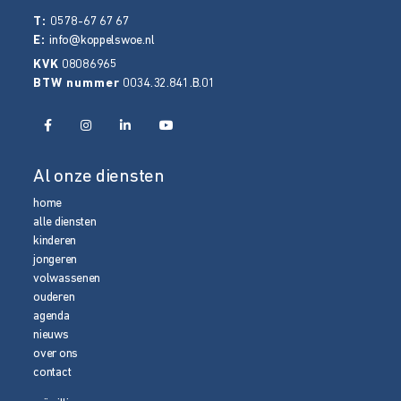
T:
0578-67 67 67
E:
info@koppelswoe.nl
KVK
08086965
BTW nummer
0034.32.841.B.01
Al onze diensten
home
alle diensten
kinderen
jongeren
volwassenen
ouderen
agenda
nieuws
over ons
contact