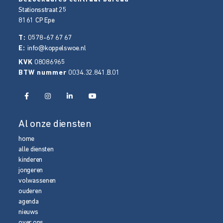
Stationsstraat 25
8161 CP
Epe
T:
0578-67 67 67
E:
info@koppelswoe.nl
KVK
08086965
BTW nummer
0034.32.841.B.01
Al onze diensten
home
alle diensten
kinderen
jongeren
volwassenen
ouderen
agenda
nieuws
over ons