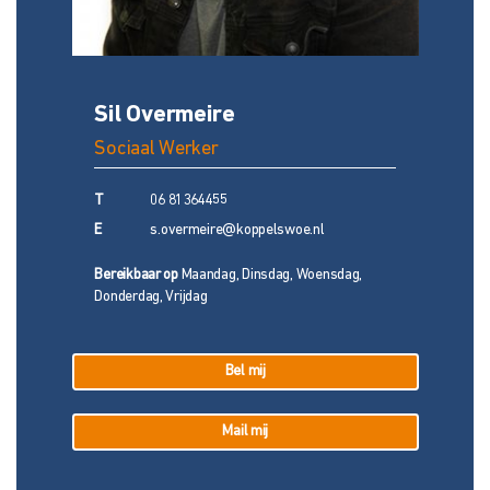
Sil Overmeire
Sociaal Werker
T
06 81364455
E
s.overmeire@koppelswoe.nl
Bereikbaar op
Maandag, Dinsdag, Woensdag,
Donderdag, Vrijdag
Bel mij
Mail mij