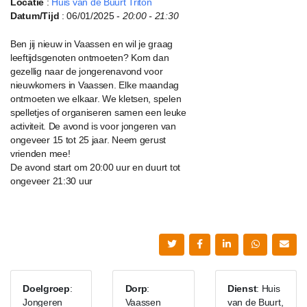
Locatie
:
Huis van de Buurt Triton
Datum/Tijd
: 06/01/2025 -
20:00 - 21:30
Ben jij nieuw in Vaassen en wil je graag
leeftijdsgenoten ontmoeten? Kom dan
gezellig naar de jongerenavond voor
nieuwkomers in Vaassen. Elke maandag
ontmoeten we elkaar. We kletsen, spelen
spelletjes of organiseren samen een leuke
activiteit. De avond is voor jongeren van
ongeveer 15 tot 25 jaar. Neem gerust
vrienden mee!
De avond start om 20:00 uur en duurt tot
ongeveer 21:30 uur
Doelgroep
:
Dorp
:
Dienst
: Huis
Jongeren
Vaassen
van de Buurt,