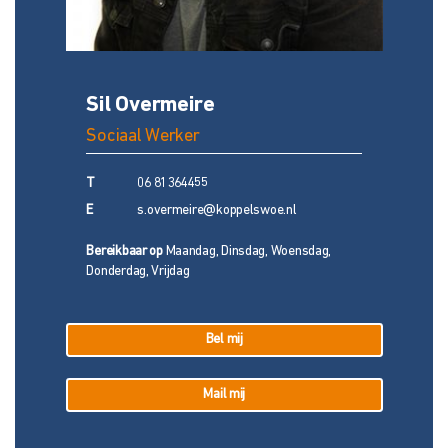
Sil Overmeire
Sociaal Werker
T
06 81364455
E
s.overmeire@koppelswoe.nl
Bereikbaar op
Maandag, Dinsdag, Woensdag,
Donderdag, Vrijdag
Bel mij
Mail mij