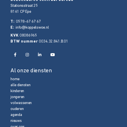
Stationsstraat 25
8161 CP
Epe
T:
0578-67 67 67
E:
info@koppelswoe.nl
KVK
08086965
BTW nummer
0034.32.841.B.01
Al onze diensten
home
alle diensten
kinderen
jongeren
volwassenen
ouderen
agenda
nieuws
over ons