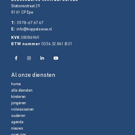
Stationsstraat 25
8161 CP
Epe
T:
0578-67 67 67
E:
info@koppelswoe.nl
KVK
08086965
BTW nummer
0034.32.841.B.01
Al onze diensten
home
alle diensten
kinderen
jongeren
volwassenen
ouderen
agenda
nieuws
over ons