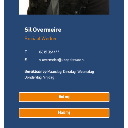
Sil Overmeire
Sociaal Werker
T
06 81364455
E
s.overmeire@koppelswoe.nl
Bereikbaar op
Maandag, Dinsdag, Woensdag,
Donderdag, Vrijdag
Bel mij
Mail mij