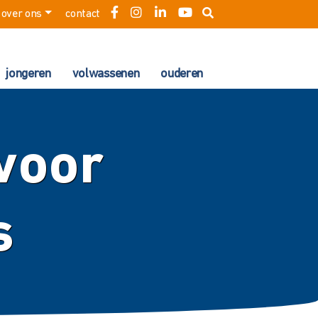
over ons
contact
jongeren
volwassenen
ouderen
voor
s