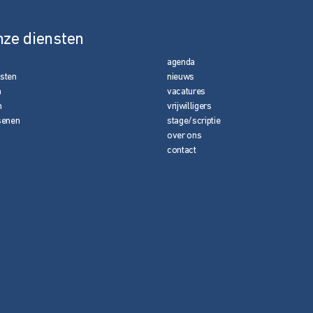
nze diensten
agenda
nsten
nieuws
n
vacatures
n
vrijwilligers
senen
stage/scriptie
over ons
contact