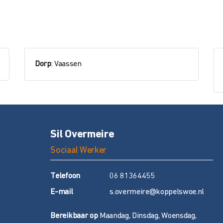
Dorp
: Vaassen
Sil Overmeire
Sociaal Werker
T
elefoon
06 81364455
E
-mail
s.overmeire@koppelswoe.nl
Bereikbaar op
Maandag, Dinsdag, Woensdag,