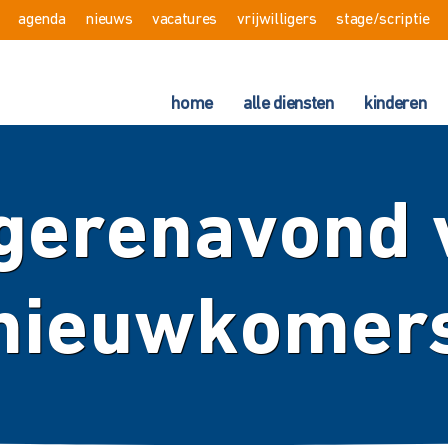
agenda
nieuws
vacatures
vrijwilligers
stage/scriptie
home
alle diensten
kinderen
gerenavond 
nieuwkomer