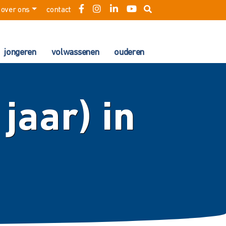
over ons
contact
jongeren
volwassenen
ouderen
jaar) in