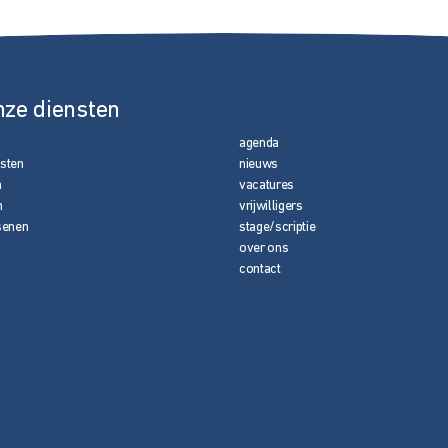
nze diensten
agenda
nsten
nieuws
n
vacatures
n
vrijwilligers
senen
stage/scriptie
over ons
contact