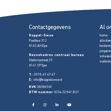
Contactgegevens
Al o
Koppel-Swoe
home
Postbus 312
alle die
8160 AH
Epe
kindere
jongere
Bezoekadres centraal bureau
volwas
Stationsstraat 25
ouderen
8161 CP
Epe
T:
0578-67 67 67
E:
info@koppelswoe.nl
KVK
08086965
BTW nummer
0034.32.841.B.01