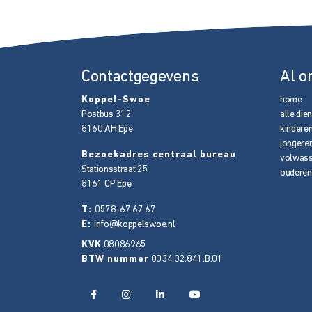
Contactgegevens
Al o
Koppel-Swoe
home
Postbus 312
alle die
8160 AH
Epe
kindere
jongere
Bezoekadres centraal bureau
volwas
Stationsstraat 25
ouderen
8161 CP
Epe
T:
0578-67 67 67
E:
info@koppelswoe.nl
KVK
08086965
BTW nummer
0034.32.841.B.01