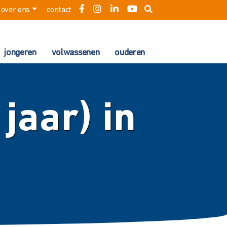
over ons
contact
jongeren
volwassenen
ouderen
jaar) in