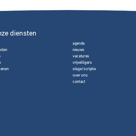
nze diensten
agenda
nsten
nieuws
n
vacatures
n
vrijwilligers
senen
stage/scriptie
over ons
contact