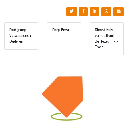
Doelgroep
:
Dorp
: Emst
Dienst
: Huis
Volwassenen,
van de Buurt
Ouderen
De Hezebrink -
Emst