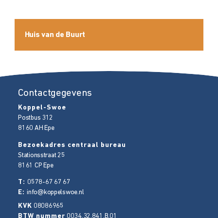
Huis van de Buurt
Contactgegevens
Koppel-Swoe
Postbus 312
8160 AH
Epe
Bezoekadres centraal bureau
Stationsstraat 25
8161 CP
Epe
T:
0578-67 67 67
E:
info@koppelswoe.nl
KVK
08086965
BTW nummer
0034.32.841.B.01