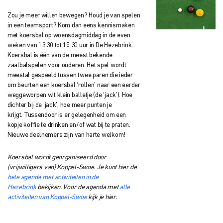
Zou je meer willen bewegen? Houd je van spelen
in een teamsport? Kom dan eens
kennismaken
met koersbal op woensdagmiddag in de even
weken van 13.30 tot 15.30 uur in De Hezebrink.
Koersbal is één van de meest bekende
zaalbalspelen voor ouderen.
Het spel wordt
meestal gespeeld tussen twee paren die ieder
om beurten een koersbal ‘rollen’ naar een eerder
weggeworpen wit klein balletje (de ‘jack’). Hoe
dichter bij de ‘jack’, hoe meer punten je
krijgt.
Tussendoor is er gelegenheid om een
kopje koffie te drinken en/of wat bij te praten.
Nieuwe deelnemers zijn van harte welkom!
Koersbal wordt georganiseerd door
(vrijwilligers van) Koppel-Swoe. Je kunt hier de
hele agenda met activiteiten in de
Hezebrink
bekijken. Voor de agenda met
alle
activiteiten van Koppel-Swoe
kijk je hier.