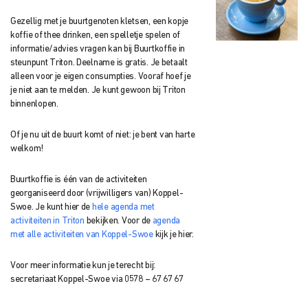
Gezellig met je buurtgenoten kletsen, een kopje
koffie of thee drinken, een spelletje spelen of
informatie/advies vragen kan bij Buurtkoffie in
steunpunt Triton.
Deelname is gratis. Je betaalt
alleen voor je eigen consumpties. Vooraf hoef je
je niet aan te melden. Je kunt gewoon bij Triton
binnenlopen.
Of je nu uit de buurt komt of niet: je bent van harte
welkom!
Buurtkoffie is één van de activiteiten
georganiseerd door (vrijwilligers van) Koppel-
Swoe. Je kunt hier de
hele agenda met
activiteiten in Triton
bekijken. Voor de
agenda
met alle activiteiten van Koppel-Swoe
kijk je hier.
Voor meer informatie kun je terecht bij:
secretariaat Koppel-Swoe via 0578 – 67 67 67