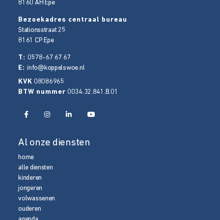
8160 AH
Epe
Bezoekadres centraal bureau
Stationsstraat 25
8161 CP
Epe
T:
0578-67 67 67
E:
info@koppelswoe.nl
KVK
08086965
BTW nummer
0034.32.841.B.01
Al onze diensten
home
alle diensten
kinderen
jongeren
volwassenen
ouderen
agenda