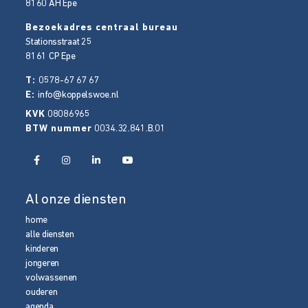
8160 AH
Epe
Bezoekadres centraal bureau
Stationsstraat 25
8161 CP
Epe
T:
0578-67 67 67
E:
info@koppelswoe.nl
KVK
08086965
BTW nummer
0034.32.841.B.01
Al onze diensten
home
alle diensten
kinderen
jongeren
volwassenen
ouderen
agenda