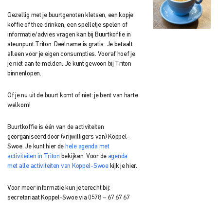
Gezellig met je buurtgenoten kletsen, een kopje
koffie of thee drinken, een spelletje spelen of
informatie/advies vragen kan bij Buurtkoffie in
steunpunt Triton.
Deelname is gratis. Je betaalt
alleen voor je eigen consumpties. Vooraf hoef je
je niet aan te melden. Je kunt gewoon bij Triton
binnenlopen.
Of je nu uit de buurt komt of niet: je bent van harte
welkom!
Buurtkoffie is één van de activiteiten
georganiseerd door (vrijwilligers van) Koppel-
Swoe. Je kunt hier de
hele agenda met
activiteiten in Triton
bekijken. Voor de
agenda
met alle activiteiten van Koppel-Swoe
kijk je hier.
Voor meer informatie kun je terecht bij:
secretariaat Koppel-Swoe via 0578 – 67 67 67