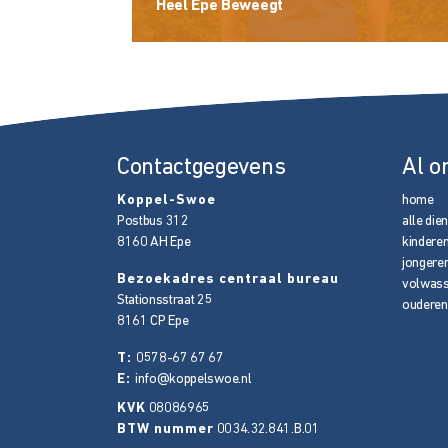
Heel Epe Beweegt
Contactgegevens
Al o
Koppel-Swoe
home
Postbus 312
alle die
8160 AH
Epe
kindere
jongere
Bezoekadres centraal bureau
volwas
Stationsstraat 25
ouderen
8161 CP
Epe
T:
0578-67 67 67
E:
info@koppelswoe.nl
KVK
08086965
BTW nummer
0034.32.841.B.01