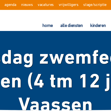
agenda
nieuws
vacatures
vrijwilligers
stage/scriptie
home
alle diensten
kinderen
dag zwemfe
en (4 tm 12 j
Vaassen