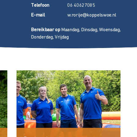
T
elefoon
06 40627085
E
-mail
w.rorije@koppelswoe.nl
Bereikbaar op
Maandag, Dinsdag, Woensdag,
Donderdag, Vrijdag