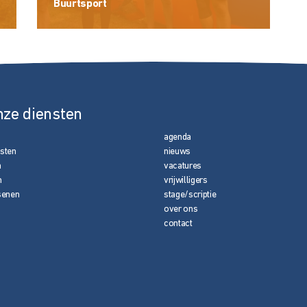
Buurtsport
nze diensten
agenda
nsten
nieuws
n
vacatures
n
vrijwilligers
senen
stage/scriptie
over ons
contact