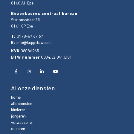
8160 AH
Epe
Bezoekadres centraal bureau
Stationsstraat 25
8161 CP
Epe
T:
0578-67 67 67
E:
info@koppelswoe.nl
KVK
08086965
BTW nummer
0034.32.841.B.01
Al onze diensten
home
alle diensten
kinderen
jongeren
volwassenen
ouderen