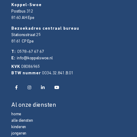
Koppel-Swoe
Postbus 312
8160 AH
Epe
Bezoekadres centraal bureau
Stationsstraat 25
8161 CP
Epe
T:
0578-67 67 67
E:
info@koppelswoe.nl
KVK
08086965
BTW nummer
0034.32.841.B.01
Al onze diensten
home
alle diensten
kinderen
jongeren