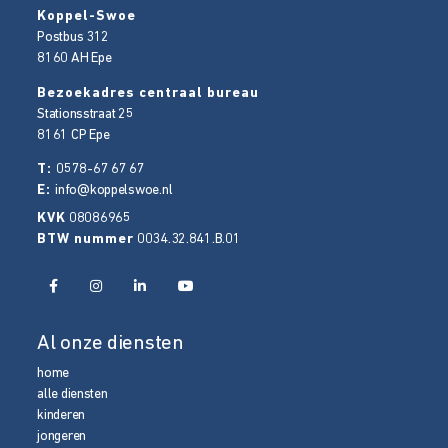
Koppel-Swoe
Postbus 312
8160 AH
Epe
Bezoekadres centraal bureau
Stationsstraat 25
8161 CP
Epe
T:
0578-67 67 67
E:
info@koppelswoe.nl
KVK
08086965
BTW nummer
0034.32.841.B.01
Al onze diensten
home
alle diensten
kinderen
jongeren