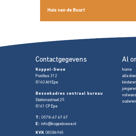
Huis van de Buurt
Contactgegevens
Al o
Koppel-Swoe
home
Postbus 312
alle die
8160 AH
Epe
kindere
jongere
Bezoekadres centraal bureau
volwas
Stationsstraat 25
ouderen
8161 CP
Epe
T:
0578-67 67 67
E:
info@koppelswoe.nl
KVK
08086965