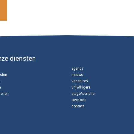
nze diensten
agenda
nsten
nieuws
n
vacatures
n
vrijwilligers
senen
stage/scriptie
over ons
contact