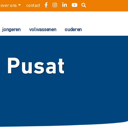
over ons
contact
jongeren
volwassenen
ouderen
i Pusat