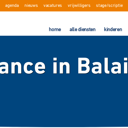
agenda
nieuws
vacatures
vrijwilligers
stage/scriptie
home
alle diensten
kinderen
ance in Bala