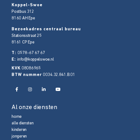
Koppel-Swoe
Postbus 312
8160 AH
Epe
Bezoekadres centraal bureau
Stationsstraat 25
8161 CP
Epe
T:
0578-67 67 67
E:
info@koppelswoe.nl
KVK
08086965
BTW nummer
0034.32.841.B.01
Al onze diensten
home
alle diensten
kinderen
jongeren