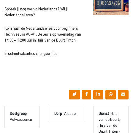
Spreek jij nog weinig Nederlands? Wil jij
Nederlands leren?
Kom naar de Nederlandse les voor beginners.
Het niveau is A0-A1. De les is op woensdag van
14:30 – 16:00 uur in Huis van de Buurt Triton.
In schoolvakanties is er geen les.
Doelgroep
:
Dorp
: Vaassen
Dienst
: Huis
Volwassenen
van de Buurt,
Huis van de
Buurt Triton -