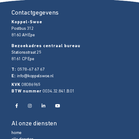
Contactgegevens
Koppel-Swoe
Postbus 312
8160 AH
Epe
Bezoekadres centraal bureau
Stationsstraat 25
8161 CP
Epe
T:
0578-67 67 67
E:
info@koppelswoe.nl
KVK
08086965
BTW nummer
0034.32.841.B.01
Al onze diensten
home