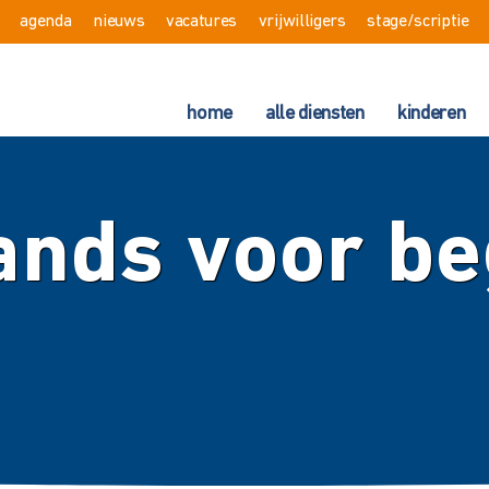
agenda
nieuws
vacatures
vrijwilligers
stage/scriptie
home
alle diensten
kinderen
ands voor be