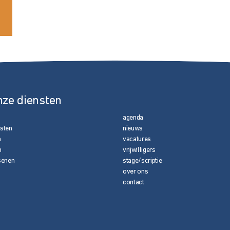
nze diensten
agenda
nsten
nieuws
n
vacatures
n
vrijwilligers
senen
stage/scriptie
over ons
contact