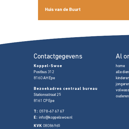
Huis van de Buurt
Contactgegevens
Al o
Koppel-Swoe
home
Postbus 312
alle die
8160 AH
Epe
kindere
jongere
Bezoekadres centraal bureau
volwas
Stationsstraat 25
ouderen
8161 CP
Epe
T:
0578-67 67 67
E:
info@koppelswoe.nl
KVK
08086965