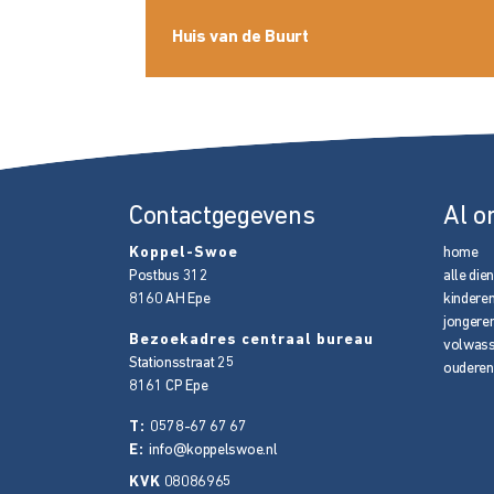
Huis van de Buurt
Contactgegevens
Al o
Koppel-Swoe
home
Postbus 312
alle die
8160 AH
Epe
kindere
jongere
Bezoekadres centraal bureau
volwas
Stationsstraat 25
ouderen
8161 CP
Epe
T:
0578-67 67 67
E:
info@koppelswoe.nl
KVK
08086965