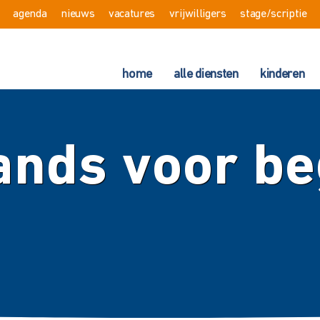
agenda
nieuws
vacatures
vrijwilligers
stage/scriptie
home
alle diensten
kinderen
ands voor be