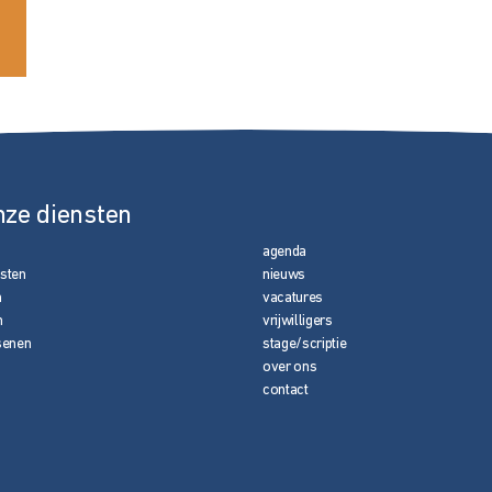
nze diensten
agenda
nsten
nieuws
n
vacatures
n
vrijwilligers
senen
stage/scriptie
over ons
contact