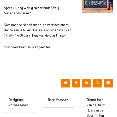
Spreek jij nog weinig Nederlands? Wil jij
Nederlands leren?
Kom naar de Nederlandse les voor beginners.
Het niveau is A0-A1. De les is op woensdag van
14:30 – 16:00 uur in Huis van de Buurt Triton.
In schoolvakanties is er geen les.
Doelgroep
:
Dorp
: Vaassen
Dienst
: Huis
Volwassenen
van de Buurt,
Huis van de
Buurt Triton -