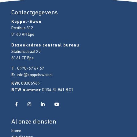
Contactgegevens
Koppel-Swoe
Postbus 312
8160 AH
Epe
Bezoekadres centraal bureau
Stationsstraat 25
8161 CP
Epe
T:
0578-67 67 67
E:
info@koppelswoe.nl
KVK
08086965
BTW nummer
0034.32.841.B.01
Al onze diensten
home