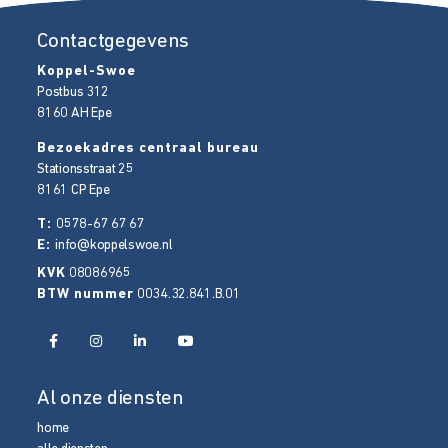
Contactgegevens
Koppel-Swoe
Postbus 312
8160 AH
Epe
Bezoekadres centraal bureau
Stationsstraat 25
8161 CP
Epe
T:
0578-67 67 67
E:
info@koppelswoe.nl
KVK
08086965
BTW nummer
0034.32.841.B.01
Al onze diensten
home