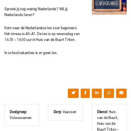
Spreek jij nog weinig Nederlands? Wil jij
Nederlands leren?
Kom naar de Nederlandse les voor beginners.
Het niveau is A0-A1. De les is op woensdag van
14:30 – 16:00 uur in Huis van de Buurt Triton.
In schoolvakanties is er geen les.
Doelgroep
:
Dorp
: Vaassen
Dienst
: Huis
Volwassenen
van de Buurt,
Huis van de
Buurt Triton -