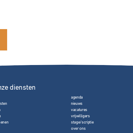
nze diensten
agenda
nsten
nieuws
n
vacatures
n
vrijwilligers
senen
stage/scriptie
over ons