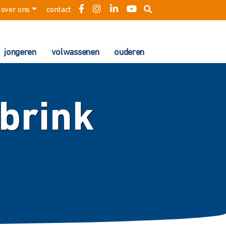
over ons
contact
jongeren
volwassenen
ouderen
ebrink