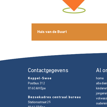
Huis van de Buurt
Contactgegevens
Al o
Koppel-Swoe
home
Postbus 312
alle die
8160 AH
Epe
kindere
jongere
Bezoekadres centraal bureau
volwas
Stationsstraat 25
ouderen