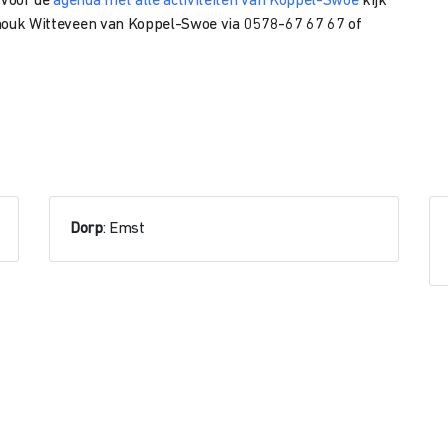
 Voor de
agenda met alle activiteiten van Koppel-Swoe
kijk
Anouk Witteveen
van Koppel-Swoe via
0578-67 67 67 of
Dorp
: Emst