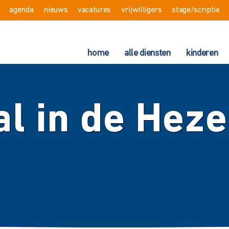
agenda
nieuws
vacatures
vrijwilligers
stage/scriptie
home
alle diensten
kinderen
l in de Hez