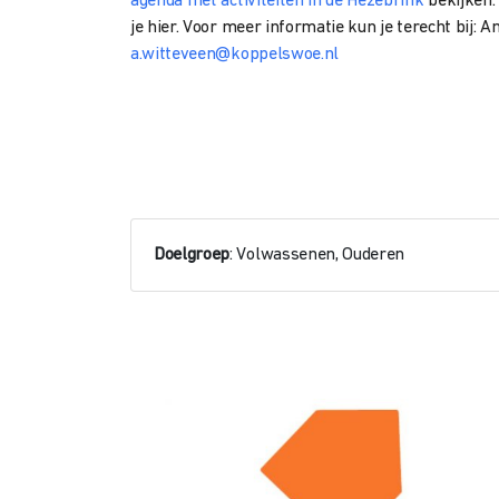
agenda met activiteiten in de Hezebrink
bekijken.
je hier.
Voor meer informatie kun je terecht bij: 
a.witteveen@koppelswoe.nl
Doelgroep
: Volwassenen, Ouderen