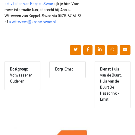
activiteiten van Koppel-Swoe
kijk je hier.
Voor
meer informatie kun je terecht bij: Anouk
Witteveen
van Koppel-Swoe via
0578-67 67 67
of
a.witteveen@koppelswoe.nl
Doelgroep
:
Dorp
: Emst
Dienst
: Huis
Volwassenen,
van de Buurt,
Ouderen
Huis van de
Buurt De
Hezebrink -
Emst