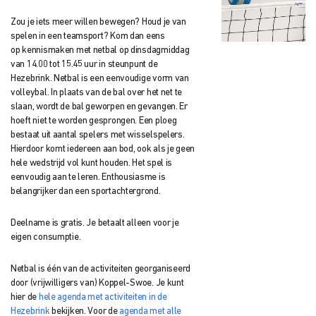
Zou je iets meer willen bewegen? Houd je van
spelen in een teamsport? Kom dan eens
op
kennismaken met netbal op dinsdagmiddag
van 14.00 tot 15.45 uur in steunpunt
de
Hezebrink. Netbal is een eenvoudige vorm van
volleybal. I
n plaats van de bal over het net te
slaan, wordt de bal geworpen en gevangen. Er
hoeft
niet te worden gesprongen. Een ploeg
bestaat uit aantal spelers met wisselspelers.
Hierdoor komt iedereen aan bod, ook als je geen
hele wedstrijd vol kunt houden. Het spel is
eenvoudig aan te leren. Enthousiasme is
belangrijker dan een sportachtergrond.
Deelname is gratis. Je betaalt alleen voor je
eigen consumptie.
Netbal is één van de activiteiten georganiseerd
door (vrijwilligers van) Koppel-Swoe. Je kunt
hier de
hele agenda met activiteiten in de
Hezebrink
bekijken. Voor de
agenda met alle