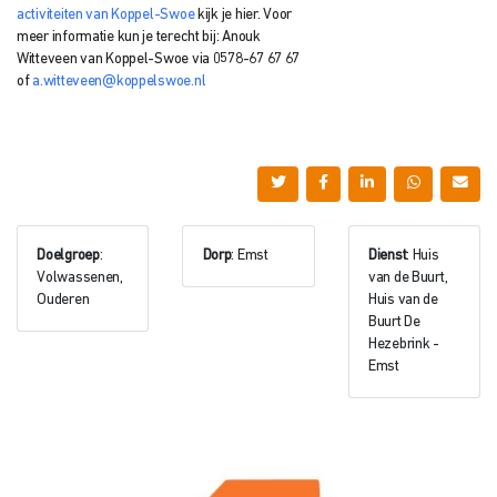
activiteiten van Koppel-Swoe
kijk je hier.
Voor
meer informatie kun je terecht bij: Anouk
Witteveen
van Koppel-Swoe via
0578-67 67 67
of
a.witteveen@koppelswoe.nl
Doelgroep
:
Dorp
: Emst
Dienst
: Huis
Volwassenen,
van de Buurt,
Ouderen
Huis van de
Buurt De
Hezebrink -
Emst