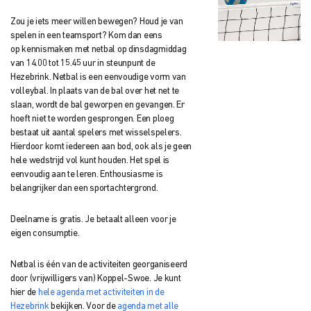
Zou je iets meer willen bewegen? Houd je van
spelen in een teamsport? Kom dan eens
op
kennismaken met netbal op dinsdagmiddag
van 14.00 tot 15.45 uur in steunpunt
de
Hezebrink. Netbal is een eenvoudige vorm van
volleybal. I
n plaats van de bal over het net te
slaan, wordt de bal geworpen en gevangen. Er
hoeft
niet te worden gesprongen. Een ploeg
bestaat uit aantal spelers met wisselspelers.
Hierdoor komt iedereen aan bod, ook als je geen
hele wedstrijd vol kunt houden. Het spel is
eenvoudig aan te leren. Enthousiasme is
belangrijker dan een sportachtergrond.
Deelname is gratis. Je betaalt alleen voor je
eigen consumptie.
Netbal is één van de activiteiten georganiseerd
door (vrijwilligers van) Koppel-Swoe. Je kunt
hier de
hele agenda met activiteiten in de
Hezebrink
bekijken. Voor de
agenda met alle