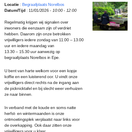
Locatie
:
Begraafplaats Norelbos
Datum/Tijd
: 11/01/2026 -
10:00 - 12:00
Regelmatig krijgen wij signalen over
inwoners die eenzaam zijn of verdriet
hebben. Daarom zijn onze betrokken
vrijwilligers iedere zondag van 11.00 – 13.00
uur en iedere maandag van
13.30 – 15.30 uur aanwezig op
begraafplaats Norelbos in Epe.
U bent van harte welkom voor een kopje
koffie en een luisterend oor. U vindt onze
vrijwilligers direct rechts na de ingang aan
de picknicktafel en bij slecht weer verhuizen
ze naar binnen.
In verband met de koude en soms natte
herfst- en wintermaanden is onze
ontmoetingsplek verplaatst naar links voor
de overkapping. Ook daar zitten onze
vrijwilligers voor u klaar.