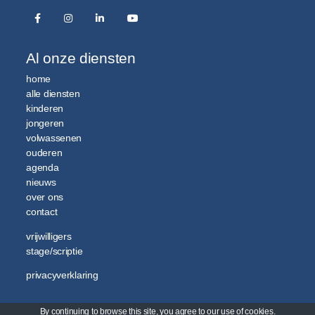
Al onze diensten
home
alle diensten
kinderen
jongeren
volwassenen
ouderen
agenda
nieuws
over ons
contact
vrijwilligers
stage/scriptie
privacyverklaring
By continuing to browse this site, you agree to our
use of cookies
.
© 2026 Media Magneet