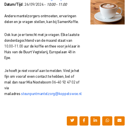
Datum/Tijd
: 26/09/2024 -
10:00 - 11:00
Andere mantelzorgers ontmoeten, ervaringen
delen en je vragen stellen, kan bij SamenKoffie.
Ook kun je er terecht met je vragen. Elke laatste
donderdagochtend van de maand staat van
10.00-11.00 uur de koffie en thee voor je klaar in
Huis van de Buurt Vegtelarij, Europalaan 48 in
Epe.
Je hoeft je niet vooraf aan te melden. Vind je het
fijn om vooraf even contact te hebben, bel of
mail dan naar Mia Nooteboom 06-40 92 47 02 of
via
mailadres
s
teunpuntmantelzorg@koppelswoe.nl