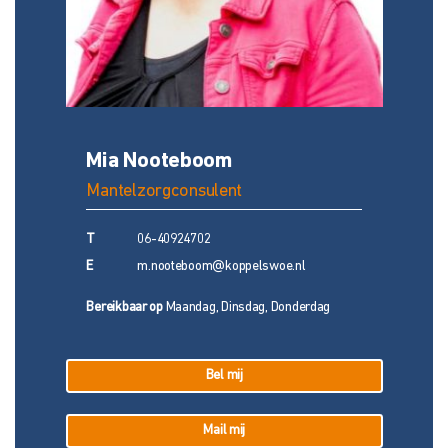
Mia Nooteboom
Mantelzorgconsulent
T
06-40924702
E
m.nooteboom@koppelswoe.nl
Bereikbaar op
Maandag, Dinsdag, Donderdag
Bel mij
Mail mij