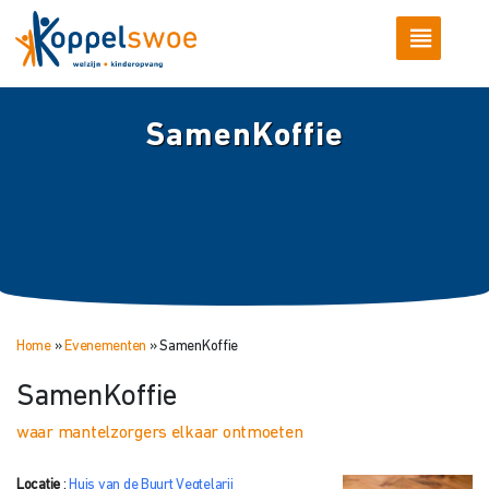
SamenKoffie
Home
»
Evenementen
»
SamenKoffie
SamenKoffie
waar mantelzorgers elkaar ontmoeten
Locatie
:
Huis van de Buurt Vegtelarij