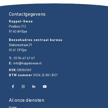
Contactgegevens
Koppel-Swoe
Postbus 312
8160 AH
Epe
Bezoekadres centraal bureau
Stationsstraat 25
8161 CP
Epe
T:
0578-67 67 67
E:
info@koppelswoe.nl
KVK
08086965
BTW nummer
0034.32.841.B.01
Al onze diensten
home