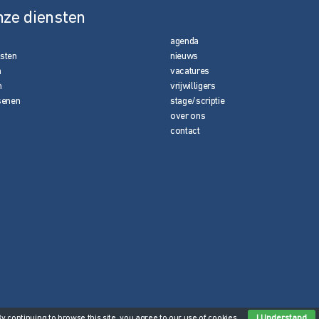
nze diensten
agenda
nsten
nieuws
n
vacatures
n
vrijwilligers
senen
stage/scriptie
over ons
contact
By continuing to browse this site, you agree to our
use of cookies
.
I Understand