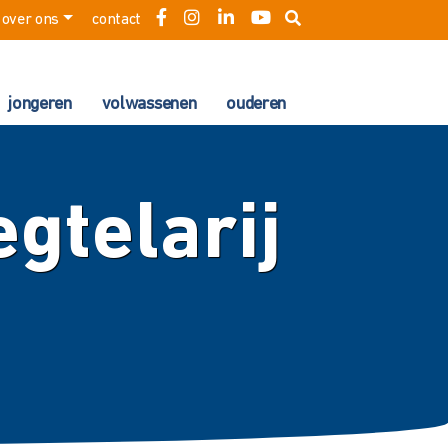
over ons
contact
jongeren
volwassenen
ouderen
gtelarij