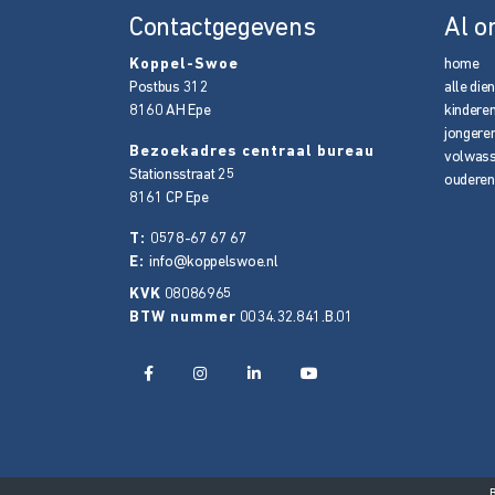
Contactgegevens
Al o
Koppel-Swoe
home
Postbus 312
alle die
8160 AH
Epe
kindere
jongere
Bezoekadres centraal bureau
volwas
Stationsstraat 25
ouderen
8161 CP
Epe
T:
0578-67 67 67
E:
info@koppelswoe.nl
KVK
08086965
BTW nummer
0034.32.841.B.01