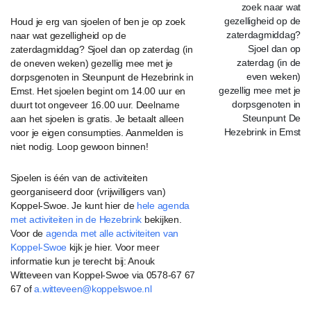
Houd je erg van sjoelen of ben je op zoek
naar wat gezelligheid op de
zaterdagmiddag? Sjoel dan op zaterdag (in
de oneven weken) gezellig mee met je
dorpsgenoten in Steunpunt de Hezebrink in
Emst. Het sjoelen begint om 14.00 uur en
duurt tot ongeveer 16.00 uur. Deelname
aan het sjoelen is gratis. Je betaalt alleen
voor je eigen consumpties. Aanmelden is
niet nodig. Loop gewoon binnen!
Sjoelen is één van de activiteiten
georganiseerd door (vrijwilligers van)
Koppel-Swoe. Je kunt hier de
hele agenda
met activiteiten in de Hezebrink
bekijken.
Voor de
agenda met alle activiteiten van
Koppel-Swoe
kijk je hier.
Voor meer
informatie kun je terecht bij: Anouk
Witteveen
van Koppel-Swoe via
0578-67 67
67 of
a.witteveen@koppelswoe.nl