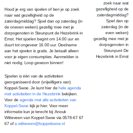
Houd je erg van sjoelen of ben je op zoek
naar wat gezelligheid op de
zaterdagmiddag? Sjoel dan op zaterdag (in
de oneven weken) gezellig mee met je
dorpsgenoten in Steunpunt de Hezebrink in
Emst. Het sjoelen begint om 14.00 uur en
duurt tot ongeveer 16.00 uur. Deelname
aan het sjoelen is gratis. Je betaalt alleen
voor je eigen consumpties. Aanmelden is
niet nodig. Loop gewoon binnen!
Sjoelen is één van de activiteiten
georganiseerd door (vrijwilligers van)
Koppel-Swoe. Je kunt hier de
hele agenda
met activiteiten in de Hezebrink
bekijken.
Voor de
agenda met alle activiteiten van
Koppel-Swoe
kijk je hier.
Voor meer
informatie kun je terecht bij: Anouk
Witteveen
van Koppel-Swoe via
0578-67 67
67 of
a.witteveen@koppelswoe.nl