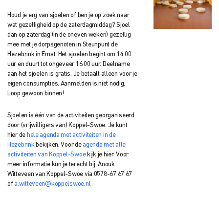
Houd je erg van sjoelen of ben je op zoek naar
wat gezelligheid op de zaterdagmiddag? Sjoel
dan op zaterdag (in de oneven weken) gezellig
mee met je dorpsgenoten in Steunpunt de
Hezebrink in Emst. Het sjoelen begint om 14.00
uur en duurt tot ongeveer 16.00 uur. Deelname
aan het sjoelen is gratis. Je betaalt alleen voor je
eigen consumpties. Aanmelden is niet nodig.
Loop gewoon binnen!
Sjoelen is één van de activiteiten georganiseerd
door (vrijwilligers van) Koppel-Swoe. Je kunt
hier de
hele agenda met activiteiten in de
Hezebrink
bekijken. Voor de
agenda met alle
activiteiten van Koppel-Swoe
kijk je hier.
Voor
meer informatie kun je terecht bij: Anouk
Witteveen
van Koppel-Swoe via
0578-67 67 67
of
a.witteveen@koppelswoe.nl