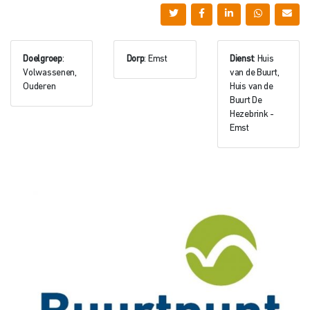
Doelgroep
:
Dorp
: Emst
Dienst
: Huis
Volwassenen,
van de Buurt,
Ouderen
Huis van de
Buurt De
Hezebrink -
Emst