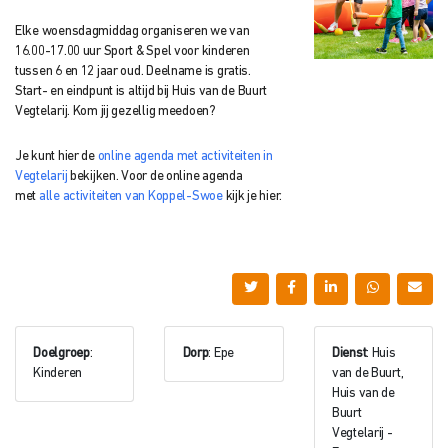
Elke woensdagmiddag organiseren we van
16.00-17.00 uur Sport & Spel voor kinderen
tussen 6 en 12 jaar oud. Deelname is gratis.
Start- en eindpunt is altijd bij Huis van de Buurt
Vegtelarij. Kom jij gezellig meedoen?
Je kunt hier de
online agenda met activiteiten in
Vegtelarij
bekijken. Voor de online agenda
met
alle activiteiten van Koppel-Swoe
kijk je hier.
Doelgroep
:
Dorp
: Epe
Dienst
: Huis
Kinderen
van de Buurt,
Huis van de
Buurt
Vegtelarij -