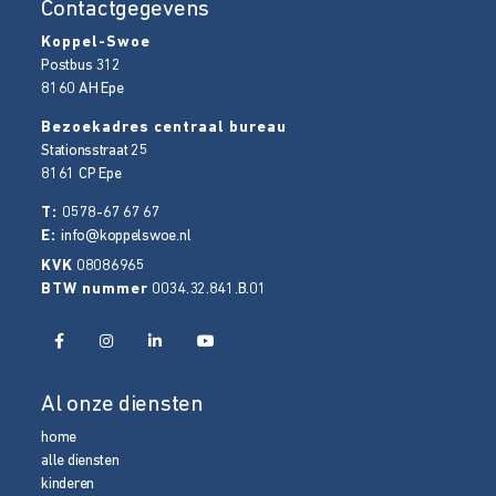
Contactgegevens
Koppel-Swoe
Postbus 312
8160 AH
Epe
Bezoekadres centraal bureau
Stationsstraat 25
8161 CP
Epe
T:
0578-67 67 67
E:
info@koppelswoe.nl
KVK
08086965
BTW nummer
0034.32.841.B.01
Al onze diensten
home
alle diensten
kinderen